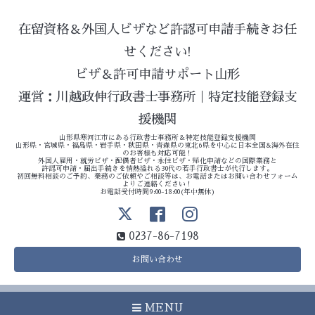
在留資格＆外国人ビザなど許認可申請手続きお任
せください!
ビザ＆許可申請サポート山形
運営：川越政伸行政書士事務所｜特定技能登録支
援機関
山形県寒河江市にある行政書士事務所＆特定技能登録支援機関
山形県・宮城県・福島県・岩手県・秋田県・青森県の東北6県を中心に日本全国&海外在住
のお客様も対応可能！
外国人雇用・就労ビザ・配偶者ビザ・永住ビザ・帰化申請などの国際業務と
許認可申請・届出手続きを情熱溢れる30代の若手行政書士が代行します。
初回無料相談のご予約、業務のご依頼やご相談等は、お電話またはお問い合わせフォーム
よりご連絡ください！
お電話受付時間9:00-18:00(年中無休)
0237-86-7198
お問い合わせ
MENU