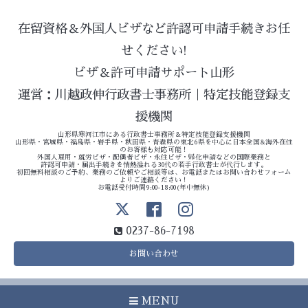
在留資格＆外国人ビザなど許認可申請手続きお任
せください!
ビザ＆許可申請サポート山形
運営：川越政伸行政書士事務所｜特定技能登録支
援機関
山形県寒河江市にある行政書士事務所＆特定技能登録支援機関
山形県・宮城県・福島県・岩手県・秋田県・青森県の東北6県を中心に日本全国&海外在住
のお客様も対応可能！
外国人雇用・就労ビザ・配偶者ビザ・永住ビザ・帰化申請などの国際業務と
許認可申請・届出手続きを情熱溢れる30代の若手行政書士が代行します。
初回無料相談のご予約、業務のご依頼やご相談等は、お電話またはお問い合わせフォーム
よりご連絡ください！
お電話受付時間9:00-18:00(年中無休)
0237-86-7198
お問い合わせ
MENU