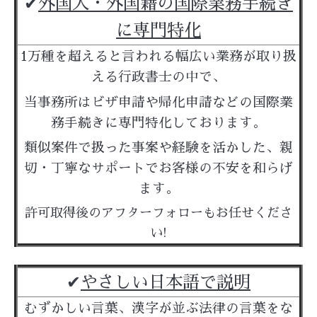
✔︎
外国人・外国籍の
国際業務手続き
に専門特化
1万種を超えると言われる幅広い業務が取り扱
える行政書士の中で、
当事務所はビザ申請や帰化申請などの国際業
務手続きに専門特化しております。
類似案件で扱った事案や経験を活かした、
親
切・丁寧なサポートでお客様の不安を和らげ
ます。
許可取得後のアフターフォローもお任せくださ
い!
✔︎
やさしい日本語で説明
むずかしい言葉、漢字が並ぶ法律の言葉をな